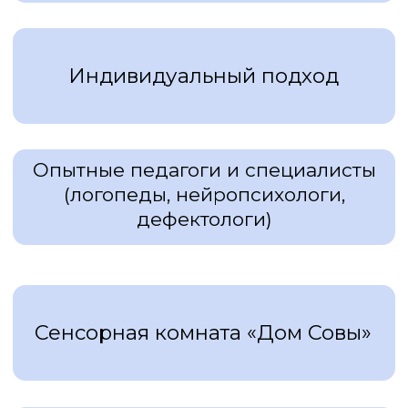
+7
Отправить заявку
Наши менеджеры свяжутся с вами в
течение 1 рабочего дня
Мы создаём уютный,
тёплый «дом для
детства», где: