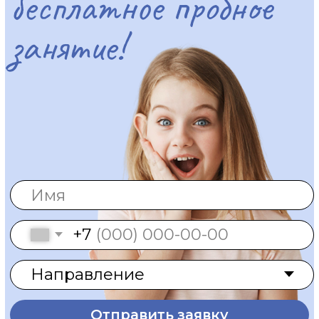
дети постарше готовятся
к школе и расширяют
кругозор
подростки получают
поддержку, знания
и уверенность в себе