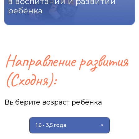
Подробнее
Запуск речи для
нормотипичных детей