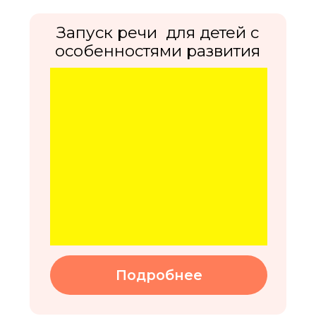
Клинический
психолог
Подробнее
Творческие
Комплексная подготовка
Cемейная школа
к школе
мастер-классы
Направление развития