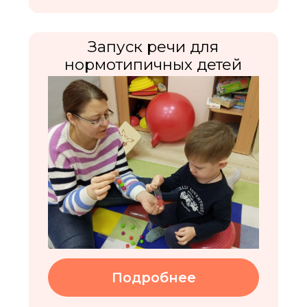
Подробнее
Подробнее
Подробнее
Подробнее
Запуск речи для
нормотипичных детей
Клинический
Музыкально-театральная
Робототехника
психолог
студия
Подробнее