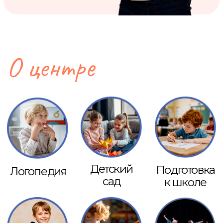
сад
к школе
Школа
Кружки
Хореография
Нейропсихогия