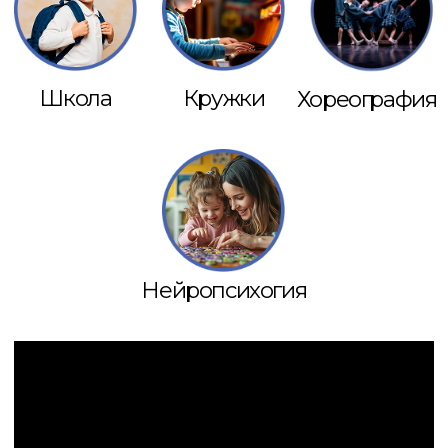
Детский центр «МИР»
— место,
где дети от 1,5 до 17 лет развиваются
интеллектуально, творчески
и физически.
Программы раннего развития,
подготовка к школе, школа, детский
сад, логопедия, нейропсихология,
кружки по интересам и спортивные
секции помогают раскрыть
потенциал каждого ребёнка.
Наши филиалы находятся
в Зеленограде и Сходне.
Преимущества