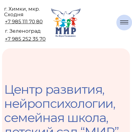
г. Химки, мкр.
Сходня
+7 985 111 70 80
г. Зеленоград
+7 985 252 35 70
Центр развития,
нейропсихологии,
семейная школа,
детский сад “МИР”
Мы, Играя, Развиваемся!